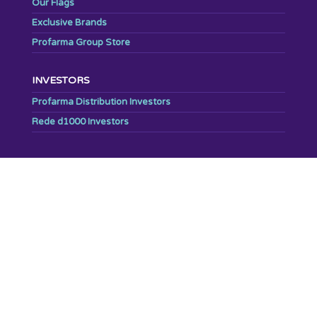
Our Flags
Exclusive Brands
Profarma Group Store
INVESTORS
Profarma Distribution Investors
Rede d1000 Investors
ESG
NEWS
BRAND GUIDE
PRESS
WORK WITH US
CONTACT US
REPORTING CHANNEL