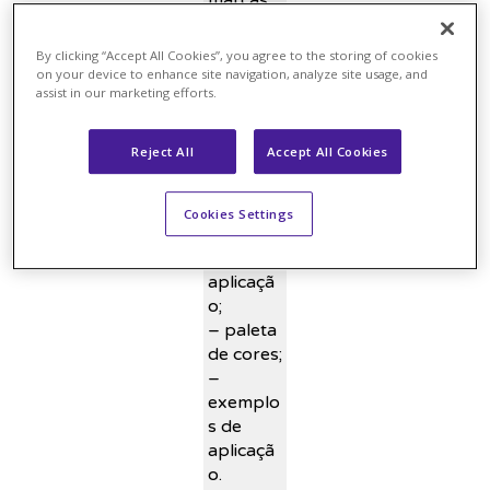
do
GRUPO,
By clicking “Accept All Cookies”, you agree to the storing of cookies
como:
on your device to enhance site navigation, analyze site usage, and
assist in our marketing efforts.
–
versões
Reject All
Accept All Cookies
da
marca;
–
Cookies Settings
manual
de
aplicaçã
o;
– paleta
de cores;
–
exemplo
s de
aplicaçã
o.