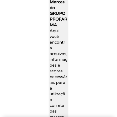
Marcas
do
GRUPO
PROFAR
MA.
Aqui
você
encontr
a
arquivos,
informaç
ões e
regras
necessár
ias para
a
utilizaçã
o
correta
das
marcas