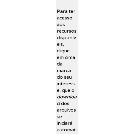
Para ter
acesso
aos
recursos
disponív
eis,
clique
em cima
da
marca
do seu
interess
e, que o
downloa
d
dos
arquivos
se
iniciará
automati