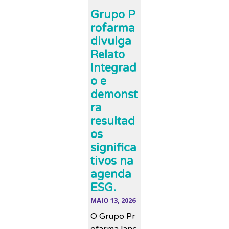
Grupo P
rofarma
divulga
Relato
Integrad
o e
demonst
ra
resultad
os
significa
tivos na
agenda
ESG.
MAIO 13, 2026
O Grupo Pr
ofarma lanç