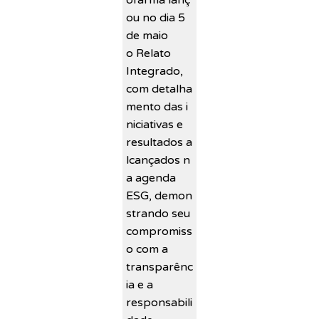
ou no dia 5
de maio
o Relato
Integrado,
com detalha
mento das i
niciativas e
resultados a
lcançados n
a agenda
ESG, demon
strando seu
compromiss
o com a
transparênc
ia e a
responsabili