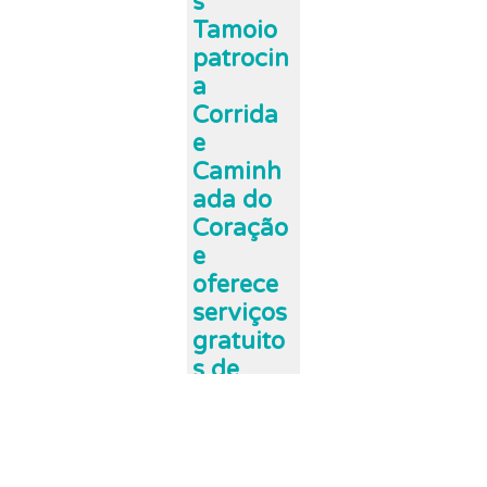
s
Tamoio
patrocin
a
Corrida
e
Caminh
ada do
Coração
e
oferece
serviços
gratuito
s de
saúde.
ABR 28, 2026
A Drogarias
Tamoio patr