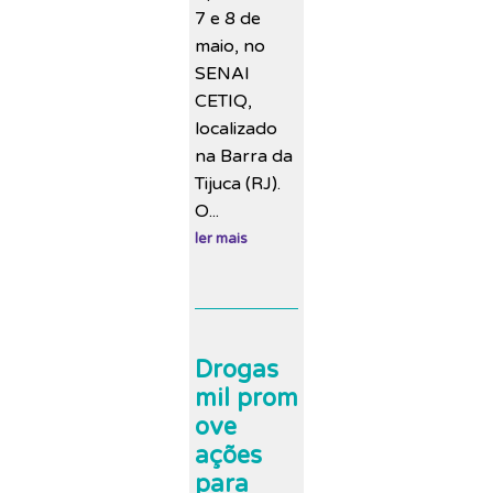
7 e 8 de
maio, no
SENAI
CETIQ,
localizado
na Barra da
Tijuca (RJ).
O...
ler mais
Drogas
mil prom
ove
ações
para