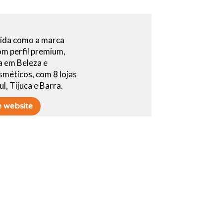
ida como a marca
om perfil premium,
a em Beleza e
méticos, com 8 lojas
l, Tijuca e Barra.
he website
 atua na região
ste (Distrito Federal e
so), com cerca de 70