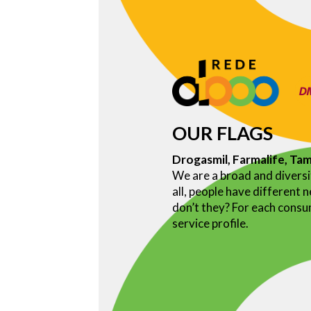
OUR FLAGS
Drogasmil, Farmalife, Tam
We are a broad and diversi
all, people have different 
don’t they? For each consum
service profile.