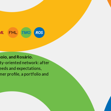
oio, and Rosário.
ty-oriented network: after
needs and expectations,
er profile, a portfolio and