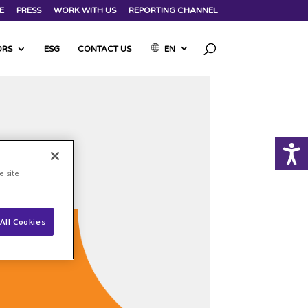
E
PRESS
WORK WITH US
REPORTING CHANNEL
ORS
ESG
CONTACT US
EN
e site
All Cookies