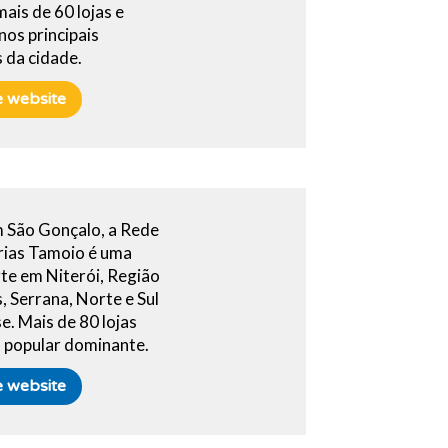
ais de 60 lojas e
nos principais
 da cidade.
he website
 São Gonçalo, a Rede
rias Tamoio é uma
te em Niterói, Região
, Serrana, Norte e Sul
e. Mais de 80 lojas
l popular dominante.
he website