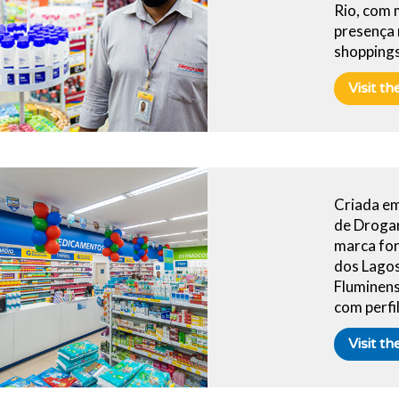
Rio, com m
presença 
shoppings
Visit t
Criada em
de Droga
marca for
dos Lagos
Fluminens
com perfi
Visit t