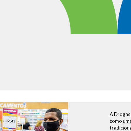
A Drogasm
como uma
tradicion