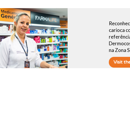
Reconhec
carioca c
referênci
Dermocos
na Zona Su
Visit t
Marca que
centro-oe
Mato Gros