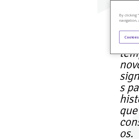
By clicking
navigation, 
Nov
Cookies
tem
nov
sign
s pa
hist
que
con
os.