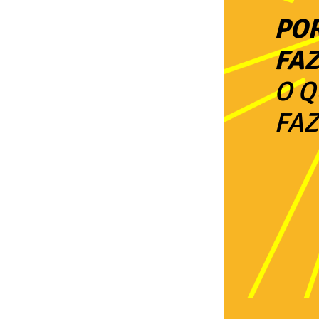
PO
FA
O 
FA