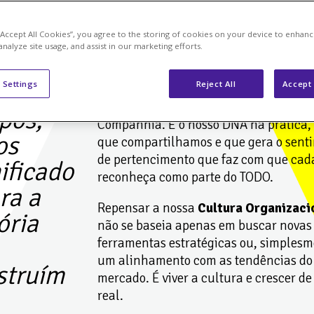
 “Accept All Cookies”, you agree to the storing of cookies on your device to enhanc
analyze site usage, and assist in our marketing efforts.
os
 Settings
Reject All
Accept 
A
Cultura
deriva da maneira como as c
são pensadas e realizadas por cada pe
pos,
Companhia. É o nosso DNA na prática,
os
que compartilhamos e que gera o sent
de pertencimento que faz com que cad
ificado
reconheça como parte do TODO.
ra a
Repensar a nossa
Cultura Organizaci
ória
não se baseia apenas em buscar novas
ferramentas estratégicas ou, simplesm
um alinhamento com as tendências do
struím
mercado. É viver a cultura e crescer d
real.