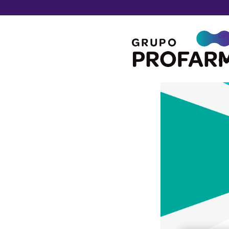
GR
CO