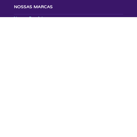
NOSSAS MARCAS
Nossas Bandeiras
Marcas Exclusivas
Loja Grupo Profarma
INVESTIDORES
Profarma Distribuição Investidores
Rede d1000 Investidores
ESG
NOTÍCIAS
GUIA DE MARCAS
IMPRENSA
TRABALHE CONOSCO
CONTATO