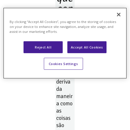
con
str
By clicking “Accept All Cookies”, you agree to the storing of cookies
uím
on your device to enhance site navigation, analyze site usage, and
assist in our marketing efforts.
os.
Reject All
Accept All Cookies
A
Cookies Settings
Cultur
a
deriva
da
maneir
a como
as
coisas
são