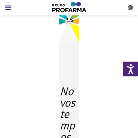
No
vos
te
mp
os,