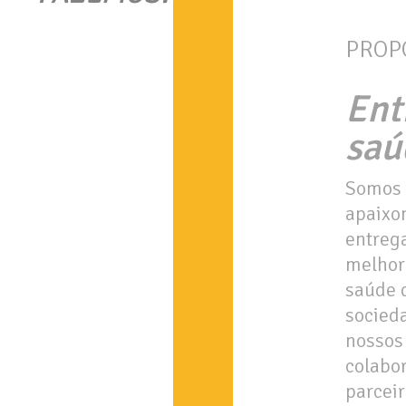
PROP
Ent
saú
Somos
apaixo
entreg
melhor
saúde 
socied
nossos
colabo
parceir