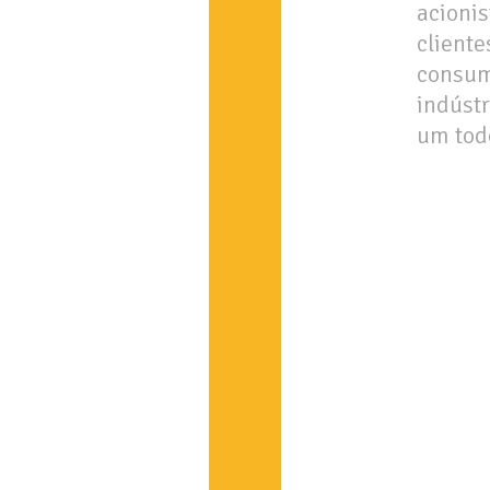
acionis
cliente
consum
indúst
um tod