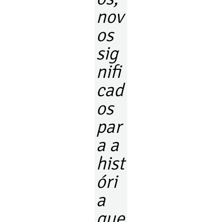
nov
os
sig
nifi
cad
os
par
a a
hist
óri
a
que