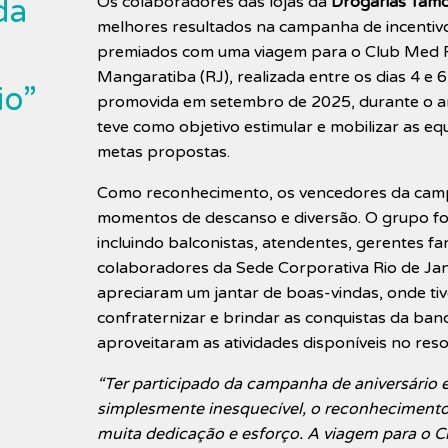
Os colaboradores das lojas da
Drogarias Tamo
da
melhores resultados na campanha de incenti
premiados com uma viagem para o Club Med R
Mangaratiba (RJ), realizada entre os dias 4 e
io”
promovida em setembro de 2025, durante o an
teve como objetivo estimular e mobilizar as eq
metas propostas.
Como reconhecimento, os vencedores da cam
momentos de descanso e diversão. O grupo fo
incluindo balconistas, atendentes, gerentes fa
colaboradores da Sede Corporativa Rio de Jane
apreciaram um jantar de boas-vindas, onde ti
confraternizar e brindar as conquistas da band
aproveitaram as atividades disponíveis no res
“Ter participado da campanha de aniversário e
simplesmente inesquecível, o reconhecimento
muita dedicação e esforço. A viagem para o 