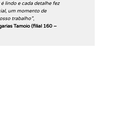
é lindo e cada detalhe fez
cial, um momento de
osso trabalho”
,
rias Tamoio (filial 160 –
Próximo
→