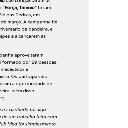
io
que conquistaram os
vo
“Força, Tamoio”
foram
io das Pedras, em
 6 de março. A campanha foi
iversário da bandeira, e
uipes a alcançarem as
panha aproveitaram
i formado por 29 pessoas,
rmacêuticos e
iro. Os participantes
veram a oportunidade de
eira, além disso
ort.
 ter ganhado foi algo
 de um trabalho feito com
Club Med foi simplesmente