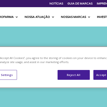
NOTÍCIAS
GUIA DE MARCAS
IMPRE
PROFARMA
NOSSA ATUAÇÃO
NOSSAS MARCAS
INVES
 “Accept All Cookies”, you agree to the storing of cookies on your device to enhanc
analyze site usage, and assist in our marketing efforts.
 Settings
Reject All
Accept 